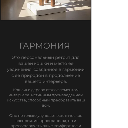
ГАРМОНИЯ
Это персональный ретрит для
вашей кошки и место её
уединения, созданное в гармонии
с её природой в продолжение
вашего интерьера.
Кошачье дерево стало элементом
интерьера, истинным произведением
искусства, способным преобразить ваш
дом.
Оно не только улучшает эстетическое
восприятие пространства, но и
предоставляет кошке комфортное и