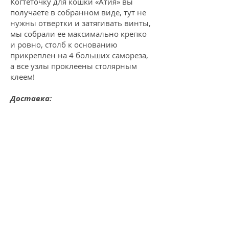
Когтеточку для кошки «Атия» вы
получаете в собранном виде, тут не
нужны отвертки и затягивать винты,
мы собрали ее максимально крепко
и ровно, столб к основанию
прикреплен на 4 больших самореза,
а все узлы проклеены столярным
клеем!
Доставка:
• Если вы в Москве или
Подмосковье, то когтеточка может
быть у вас дома уже в день заказа.
• Если вы живете в другом городе
России, мы упакуем ее и отправим
через два дня «ПЭК» или «Деловыми
линиями» по тарифам перевозчика,
до дома или терминала в вашем
городе. Упаковка — это деревянный
каркас обитый картоном, стоимость
упаковки 1000 р.