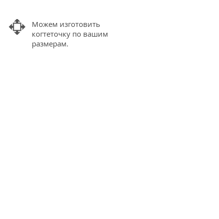
Можем изготовить
когтеточку по вашим
размерам.
Подобрать подходящий
вам цвет каната
и основания.
Доставка по всей
России
Если у вас остались вопросы,
то напишите нам — с
радостью ответим!
Задать вопрос